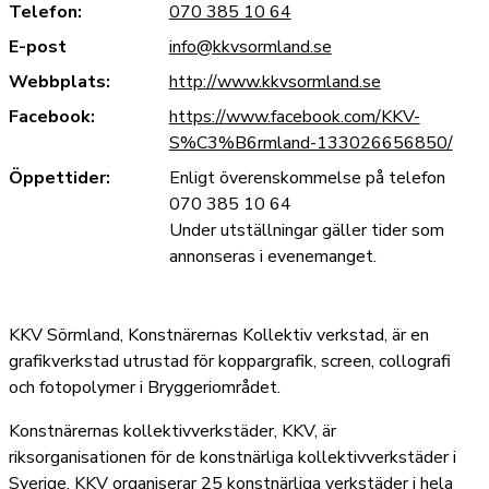
Telefon:
070 385 10 64
E-post
info@kkvsormland.se
Webbplats:
http://www.kkvsormland.se
Facebook:
https://www.facebook.com/KKV-
S%C3%B6rmland-133026656850/
Öppettider:
Enligt överenskommelse på telefon
070 385 10 64
Under utställningar gäller tider som
annonseras i evenemanget.
KKV Sörmland, Konstnärernas Kollektiv verkstad, är en
grafikverkstad utrustad för koppargrafik, screen, collografi
och fotopolymer i Bryggeriområdet.
Konstnärernas kollektivverkstäder, KKV, är
riksorganisationen för de konstnärliga kollektivverkstäder i
Sverige. KKV organiserar 25 konstnärliga verkstäder i hela