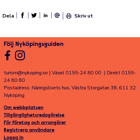
Dela
Skriv ut
Dela sidan på Facebook
Twitter
Linked In
E-post
Följ Nyköpingsguiden
turism@nykoping.se
|
Växel 0155-24 80 00
|
Direkt 0155-
24 80 80
Postadress: Näringslivets hus, Västra Storgatan 38, 611 32
Nyköping
Om webbplatsen
Tillgänglighetsredogörelse
För företag och arrangörer
Registrera användare
Logga in