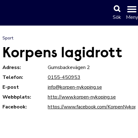
Sök
Meny
Sport
Korpens lagidrott
Adress:
Gumsbackevägen 2
Telefon:
0155-450953
E-post
info@korpen-nykoping.se
Webbplats:
http://www.korpen-nykoping.se
Facebook:
https://www.facebook.com/KorpenNykop