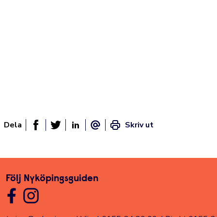
Dela
Skriv ut
Dela sidan på Facebook
Twitter
Linked In
E-post
Följ Nyköpingsguiden