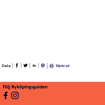
Dela
Skriv ut
Dela sidan på Facebook
Twitter
Linked In
E-post
Följ Nyköpingsguiden