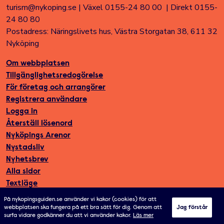
turism@nykoping.se
|
Växel 0155-24 80 00
|
Direkt 0155-
24 80 80
Postadress: Näringslivets hus, Västra Storgatan 38, 611 32
Nyköping
Om webbplatsen
Tillgänglighetsredogörelse
För företag och arrangörer
Registrera användare
Logga in
Återställ lösenord
Nyköpings Arenor
Nystadsliv
Nyhetsbrev
Alla sidor
Textläge
På nykopingsguiden.se använder vi kakor (cookies) för att
webbplatsen ska fungera på ett bra sätt för dig. Genom att
Jag förstår
surfa vidare godkänner du att vi använder kakor.
Läs mer