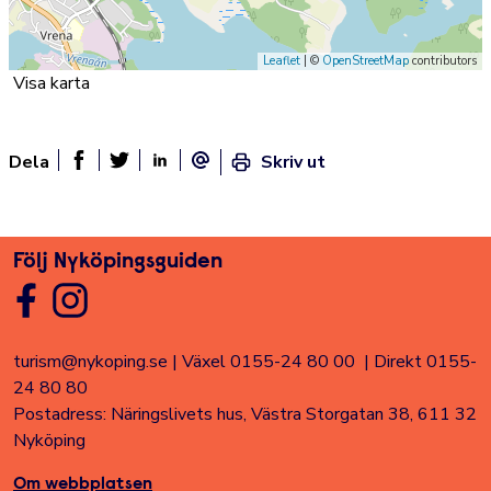
Leaflet
| ©
OpenStreetMap
contributors
Visa karta
Dela
Skriv ut
Dela sidan på Facebook
Twitter
Linked In
E-post
Följ Nyköpingsguiden
turism@nykoping.se
|
Växel 0155-24 80 00
|
Direkt 0155-
24 80 80
Postadress: Näringslivets hus, Västra Storgatan 38, 611 32
Nyköping
Om webbplatsen