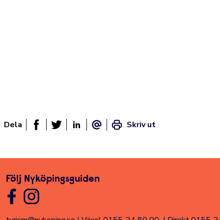
Dela
Skriv ut
Dela sidan på Facebook
Twitter
Linked In
E-post
Följ Nyköpingsguiden
turism@nykoping.se
|
Växel 0155-24 80 00
|
Direkt 0155-2