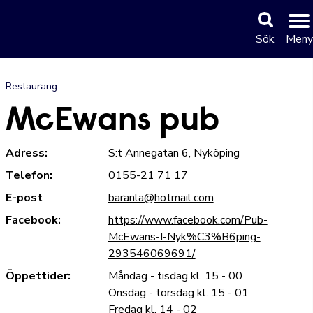
Sök
Meny
Restaurang
McEwans pub
Adress:
S:t Annegatan 6, Nyköping
Telefon:
0155-21 71 17
E-post
baranla@hotmail.com
Facebook:
https://www.facebook.com/Pub-
McEwans-I-Nyk%C3%B6ping-
293546069691/
Öppettider:
Måndag - tisdag kl. 15 - 00
Onsdag - torsdag kl. 15 - 01
Fredag kl. 14 - 02