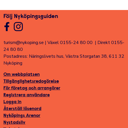
Följ Nyköpingsguiden
turism@nykoping.se
|
Växel 0155-24 80 00
|
Direkt 0155-
24 80 80
Postadress: Näringslivets hus, Västra Storgatan 38, 611 32
Nyköping
Om webbplatsen
Tillgänglighetsredogörelse
För företag och arrangörer
Registrera användare
Logga in
Återställ lösenord
Nyköpings Arenor
Nystadsliv