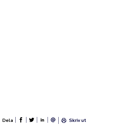
Dela
Skriv ut
Dela sidan på Facebook
Twitter
Linked In
E-post