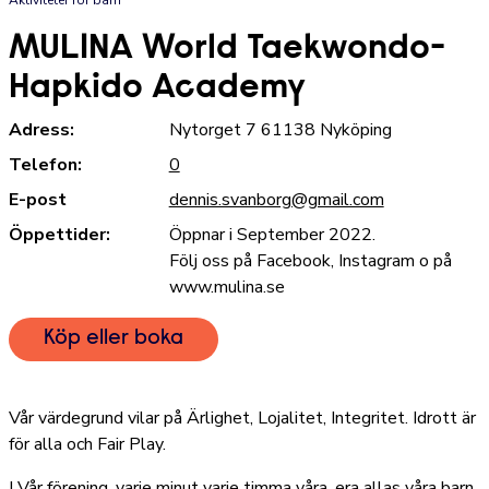
MULINA World Taekwondo-
Hapkido Academy
Adress:
Nytorget 7 61138 Nyköping
Telefon:
0
E-post
dennis.svanborg@gmail.com
Öppettider:
Öppnar i September 2022.
Följ oss på Facebook, Instagram o på
www.mulina.se
Köp eller boka
Vår värdegrund vilar på Ärlighet, Lojalitet, Integritet. Idrott är
för alla och Fair Play.
I Vår förening, varje minut varje timma våra, era allas våra barn