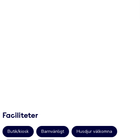
Faciliteter
Butik/kiosk
Barnvänligt
Husdjur välkomna