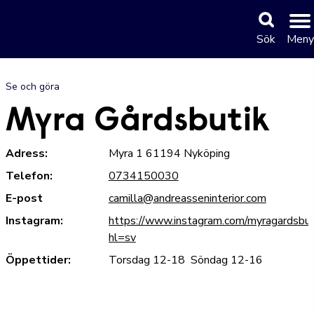
Sök
Meny
Se och göra
Myra Gårdsbutik
Adress:
Myra 1 61194 Nyköping
Telefon:
0734150030
E-post
camilla@andreasseninterior.com
Instagram:
https://www.instagram.com/myragardsbut
hl=sv
Öppettider:
Torsdag 12-18 Söndag 12-16