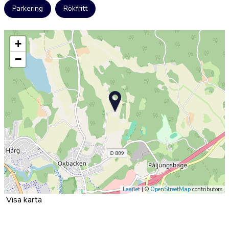
Parkering
Rökfritt
+
−
Leaflet
| ©
OpenStreetMap
contributors
Visa karta