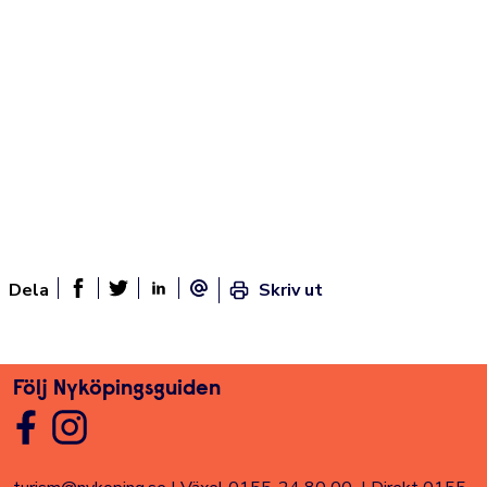
Dela
Skriv ut
Dela sidan på Facebook
Twitter
Linked In
E-post
Följ Nyköpingsguiden