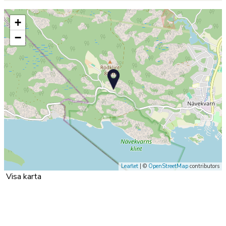
+
−
Leaflet
| ©
OpenStreetMap
contributors
Visa karta