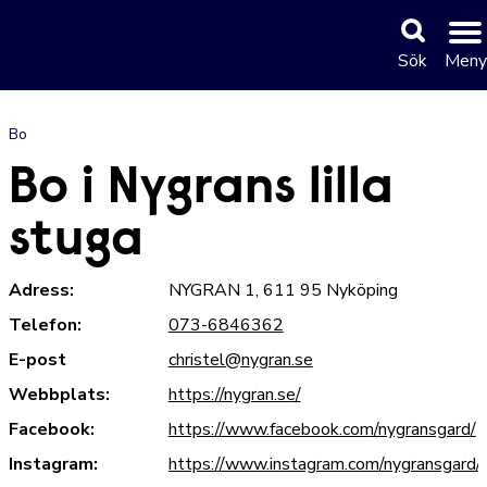
Sök
Meny
Bo
Bo i Nygrans lilla
stuga
Adress:
NYGRAN 1, 611 95 Nyköping
Telefon:
073-6846362
E-post
christel@nygran.se
Webbplats:
https://nygran.se/
Facebook:
https://www.facebook.com/nygransgard/
Instagram:
https://www.instagram.com/nygransgard/