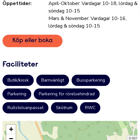
Öppettider:
April-Oktober: Vardagar 10-18, lördag &
söndag 10-15
Mars & November: Vardagar 10-16,
lördag & söndag 10-15
Köp eller boka
Faciliteter
Butik/kiosk
Barnvänligt
Bussparkering
Parkering
Parkering för rörelsehindrad
Rullstolsanpassat
Skötrum
RWC
+
−