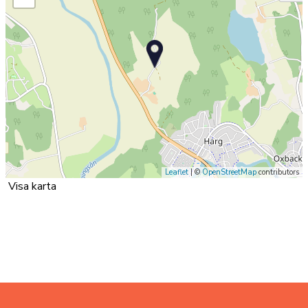
Leaflet
| ©
OpenStreetMap
contributors
Visa karta