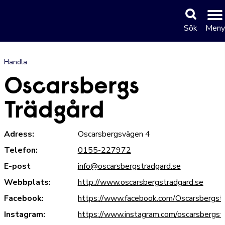
Sök
Meny
Handla
Oscarsbergs
Trädgård
Adress:
Oscarsbergsvägen 4
Telefon:
0155-227972
E-post
info@oscarsbergstradgard.se
Webbplats:
http://www.oscarsbergstradgard.se
Facebook:
https://www.facebook.com/Oscarsbergst
Instagram:
https://www.instagram.com/oscarsbergst