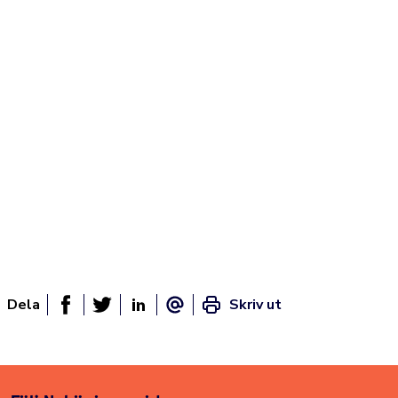
Dela
Skriv ut
Dela sidan på Facebook
Twitter
Linked In
E-post