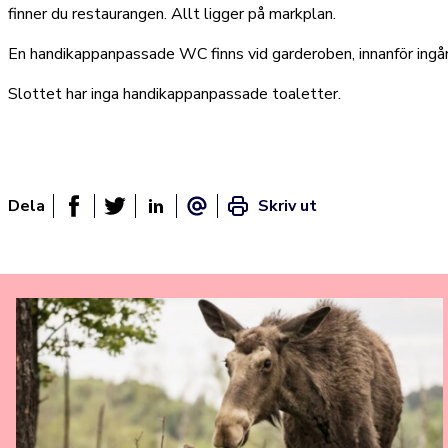
finner du restaurangen. Allt ligger på markplan.
En handikappanpassade WC finns vid garderoben, innanför ingån
Slottet har inga handikappanpassade toaletter.
Dela
Skriv ut
Dela sidan på Facebook
Twitter
Linked In
E-post