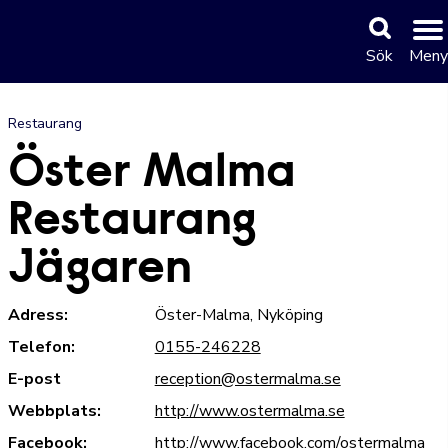
Sök
Meny
Restaurang
Öster Malma
Restaurang
Jägaren
Adress:
Öster-Malma, Nyköping
Telefon:
0155-246228
E-post
reception@ostermalma.se
Webbplats:
http://www.ostermalma.se
Facebook:
http://www.facebook.com/ostermalma