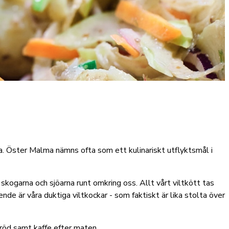
da. Öster Malma nämns ofta som ett kulinariskt utflyktsmål i
skogarna och sjöarna runt omkring oss. Allt vårt viltkött tas
ende är våra duktiga viltkockar - som faktiskt är lika stolta över
bröd samt kaffe efter maten.