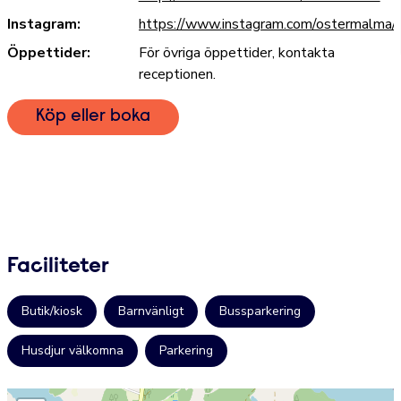
Instagram:
https://www.instagram.com/ostermalma/
Öppettider:
För övriga öppettider, kontakta
receptionen.
Köp eller boka
Faciliteter
Butik/kiosk
Barnvänligt
Bussparkering
Husdjur välkomna
Parkering