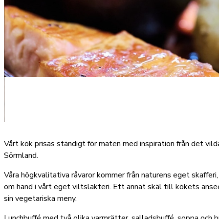
Vårt kök prisas ständigt för maten med inspiration från det vil
Sörmland.
Våra högkvalitativa råvaror kommer från naturens eget skafferi, 
om hand i vårt eget viltslakteri. Ett annat skäl till kökets anse
sin vegetariska meny.
Lunchbuffé med två olika varmrätter, salladsbuffé, soppa och 