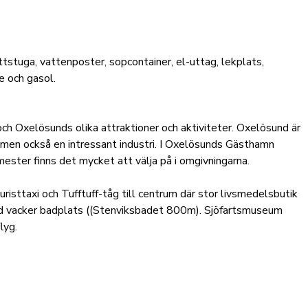
tstuga, vattenposter, sopcontainer, el-uttag, lekplats,
e och gasol.
och Oxelösunds olika attraktioner och aktiviteter. Oxelösund är
 men också en intressant industri. I Oxelösunds Gästhamn
mester finns det mycket att välja på i omgivningarna.
uristtaxi och Tufftuff-tåg till centrum där stor livsmedelsbutik
ed vacker badplats ((Stenviksbadet 800m). Sjöfartsmuseum
lyg.