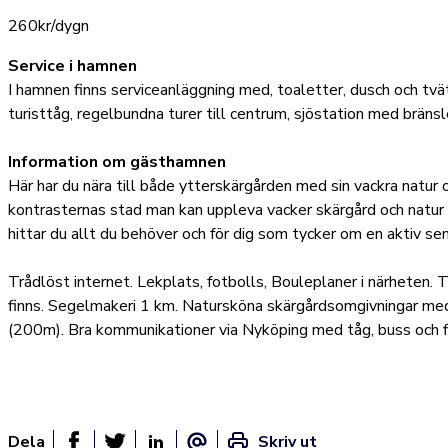
260kr/dygn
Service i hamnen
I hamnen finns serviceanläggning med, toaletter, dusch och tvät
turisttåg, regelbundna turer till centrum, sjöstation med bränsl
Information om gästhamnen
Här har du nära till både ytterskärgården med sin vackra natur 
kontrasternas stad man kan uppleva vacker skärgård och natur
hittar du allt du behöver och för dig som tycker om en aktiv se
Trådlöst internet. Lekplats, fotbolls, Bouleplaner i närheten. T
finns. Segelmakeri 1 km. Natursköna skärgårdsomgivningar m
(200m). Bra kommunikationer via Nyköping med tåg, buss och f
Dela
Skriv ut