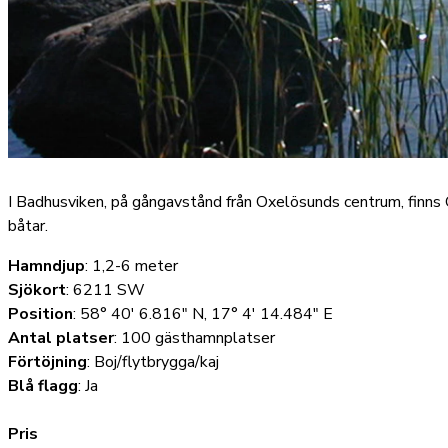
I Badhusviken, på gångavstånd från Oxelösunds centrum, fin
båtar.
Hamndjup
: 1,2-6 meter
Sjökort
: 6211 SW
Position
: 58° 40' 6.816" N, 17° 4' 14.484" E
Antal platser
: 100 gästhamnplatser
Förtöjning
: Boj/flytbrygga/kaj
Blå flagg
: Ja
Pris