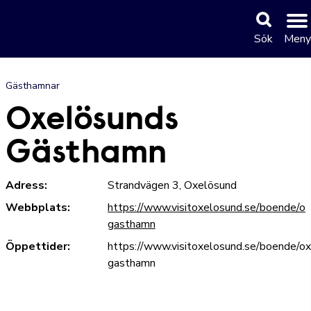
Sök
Meny
Gästhamnar
Oxelösunds
Gästhamn
Adress:
Strandvägen 3, Oxelösund
Webbplats:
https://www.visitoxelosund.se/boende/o
gasthamn
Öppettider:
https://www.visitoxelosund.se/boende/o
gasthamn