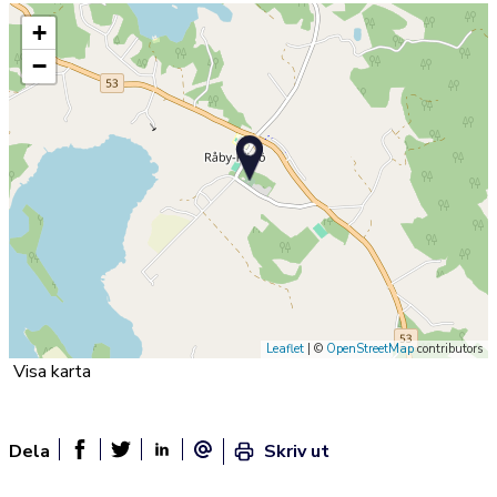
+
−
Leaflet
| ©
OpenStreetMap
contributors
Visa karta
Dela
Skriv ut
Dela sidan på Facebook
Twitter
Linked In
E-post