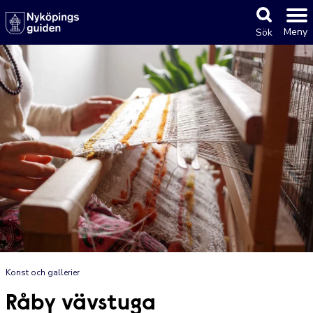
Meny
Sök
Konst och gallerier
Råby vävstuga