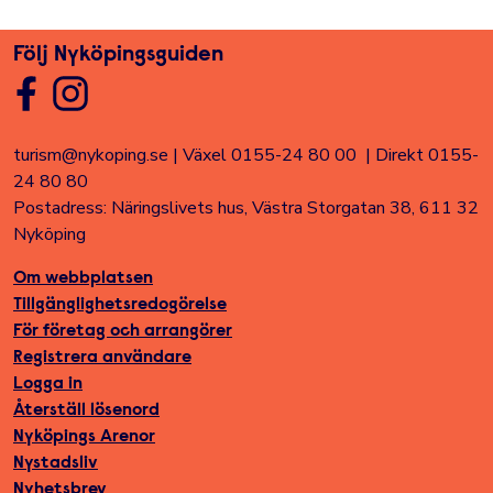
Följ Nyköpingsguiden
turism@nykoping.se
|
Växel 0155-24 80 00
|
Direkt 0155-
24 80 80
Postadress: Näringslivets hus, Västra Storgatan 38, 611 32
Nyköping
Om webbplatsen
Tillgänglighetsredogörelse
För företag och arrangörer
Registrera användare
Logga in
Återställ lösenord
Nyköpings Arenor
Nystadsliv
Nyhetsbrev