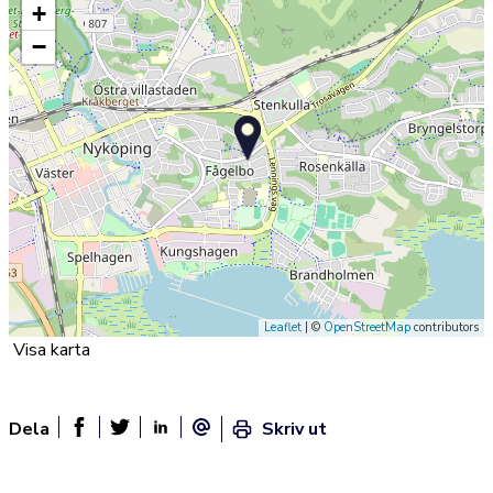
+
−
Leaflet
| ©
OpenStreetMap
contributors
Visa karta
Dela
Skriv ut
Dela sidan på Facebook
Twitter
Linked In
E-post