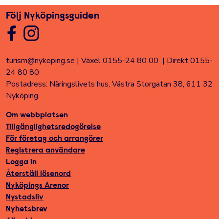
Följ Nyköpingsguiden
turism@nykoping.se
|
Växel 0155-24 80 00
|
Direkt 0155-
24 80 80
Postadress: Näringslivets hus, Västra Storgatan 38, 611 32
Nyköping
Om webbplatsen
Tillgänglighetsredogörelse
För företag och arrangörer
Registrera användare
Logga in
Återställ lösenord
Nyköpings Arenor
Nystadsliv
Nyhetsbrev