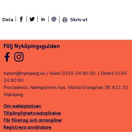
Dela
Skriv ut
Dela sidan på Facebook
Twitter
Linked In
E-post
Följ Nyköpingsguiden
turism@nykoping.se
|
Växel 0155-24 80 00
|
Direkt 0155-
24 80 80
Postadress: Näringslivets hus, Västra Storgatan 38, 611 32
Nyköping
Om webbplatsen
Tillgänglighetsredogörelse
För företag och arrangörer
Registrera användare