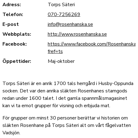
Adress:
Torps Säteri
Telefon:
070-7256269
E-post
info@rosenhanska.se
Webbplats:
http://www.rosenhanska.se
Facebook:
https://www.facebook.com/Rosenhanska/
fref=ts
Öppettider:
Maj-oktober
Torps Säteri är en anrik 1700 tals herrgård i Husby-Oppunda
socken. Det var den anrika släkten Rosenhanes stamgods
redan under 1600 talet. I det gamla spannmålsmagasinet
kan vi ta emot grupper för visning och erbjuda mat.
För grupper om minst 30 personer berättar vi historien om
släkten Rosenhane på Torps Säteri alt om vårt fågelvatten
Vadsjön.