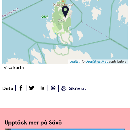
Leaflet
| ©
OpenStreetMap
contributors
Visa karta
Dela
Skriv ut
Dela sidan på Facebook
Twitter
Linked In
E-post
Upptäck mer på Sävö