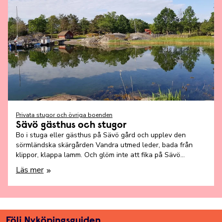
Privata stugor och övriga boenden
Sävö gästhus och stugor
Bo i stuga eller gästhus på Sävö gård och upplev den
sörmländska skärgården Vandra utmed leder, bada från
klippor, klappa lamm. Och glöm inte att fika på Sävö
gårdscafé!
Läs mer
Följ Nyköpingsguiden