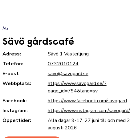
Äta
Sävö gårdscafé
Adress:
Sävö 1 Västerljung
Telefon:
0732010124
E-post
savo@savogard.se
Webbplats:
https://www.savogard.se/?
page_id=794&lang=sv
Facebook:
https://www.facebook.com/savogard
Instagram:
https://www.instagram.com/savogard/
Öppettider:
Alla dagar 9-17, 27 juni till och med 2
augusti 2026