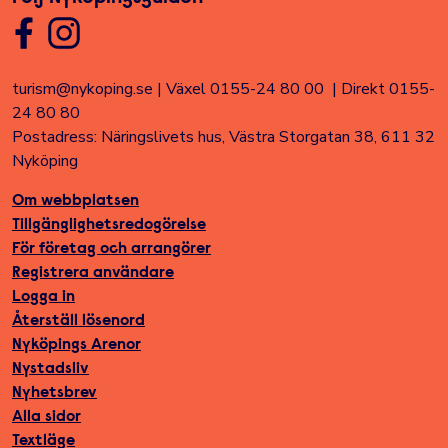
turism@nykoping.se
|
Växel 0155-24 80 00
|
Direkt 0155-
24 80 80
Postadress: Näringslivets hus, Västra Storgatan 38, 611 32
Nyköping
Om webbplatsen
Tillgänglighetsredogörelse
För företag och arrangörer
Registrera användare
Logga in
Återställ lösenord
Nyköpings Arenor
Nystadsliv
Nyhetsbrev
Alla sidor
Textläge