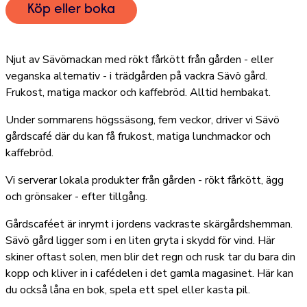
Köp eller boka
Njut av Sävömackan med rökt fårkött från gården - eller
veganska alternativ - i trädgården på vackra Sävö gård.
Frukost, matiga mackor och kaffebröd. Alltid hembakat.
Under sommarens högssäsong, fem veckor, driver vi Sävö
gårdscafé där du kan få frukost, matiga lunchmackor och
kaffebröd.
Vi serverar lokala produkter från gården - rökt fårkött, ägg
och grönsaker - efter tillgång.
Gårdscaféet är inrymt i jordens vackraste skärgårdshemman.
Sävö gård ligger som i en liten gryta i skydd för vind. Här
skiner oftast solen, men blir det regn och rusk tar du bara din
kopp och kliver in i cafédelen i det gamla magasinet. Här kan
du också låna en bok, spela ett spel eller kasta pil.