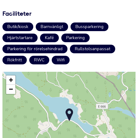
Faciliteter
Butik/kiosk
Barnvänligt
Bussparkering
Hjärtstartare
Kafé
Parkering
Parkering för rörelsehindrad
Rullstolsanpassat
Rökfritt
RWC
Wifi
+
−