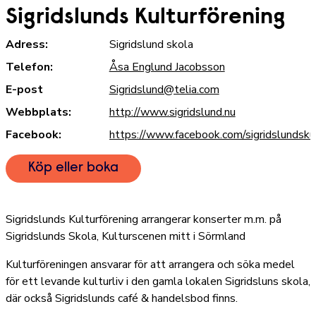
Sigridslunds Kulturförening
Adress:
Sigridslund skola
Telefon:
Åsa Englund Jacobsson
E-post
Sigridslund@telia.com
Webbplats:
http://www.sigridslund.nu
Facebook:
https://www.facebook.com/sigridslundsku
Köp eller boka
Sigridslunds Kulturförening arrangerar konserter m.m. på
Sigridslunds Skola, Kulturscenen mitt i Sörmland
Kulturföreningen ansvarar för att arrangera och söka medel
för ett levande kulturliv i den gamla lokalen Sigridsluns skola,
där också Sigridslunds café & handelsbod finns.