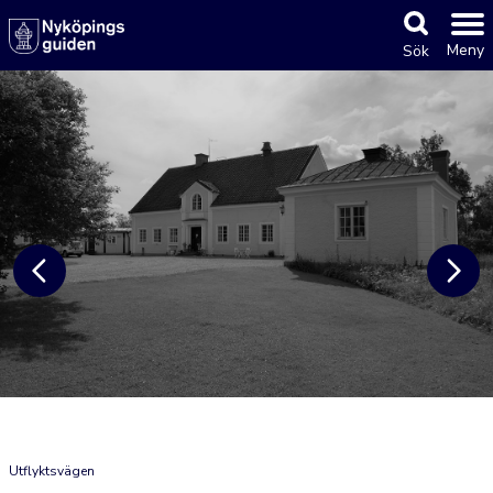
Meny
Sök
Utflyktsvägen