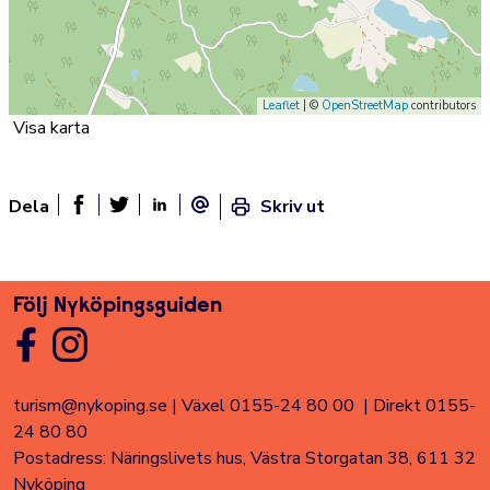
Leaflet
| ©
OpenStreetMap
contributors
Visa karta
Dela
Skriv ut
Dela sidan på Facebook
Twitter
Linked In
E-post
Följ Nyköpingsguiden
turism@nykoping.se
|
Växel 0155-24 80 00
|
Direkt 0155-
24 80 80
Postadress: Näringslivets hus, Västra Storgatan 38, 611 32
Nyköping