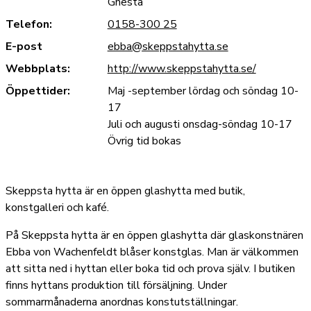
Gnesta
Telefon:
0158-300 25
E-post
ebba@skeppstahytta.se
Webbplats:
http://www.skeppstahytta.se/
Öppettider:
Maj -september lördag och söndag 10-
17
Juli och augusti onsdag-söndag 10-17
Övrig tid bokas
Skeppsta hytta är en öppen glashytta med butik,
konstgalleri och kafé.
På Skeppsta hytta är en öppen glashytta där glaskonstnären
Ebba von Wachenfeldt blåser konstglas. Man är välkommen
att sitta ned i hyttan eller boka tid och prova själv. I butiken
finns hyttans produktion till försäljning. Under
sommarmånaderna anordnas konstutställningar.