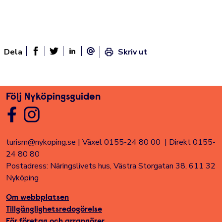
Dela
Skriv ut
Dela sidan på Facebook
Twitter
Linked In
E-post
Följ Nyköpingsguiden
turism@nykoping.se
|
Växel 0155-24 80 00
|
Direkt 0155-
24 80 80
Postadress: Näringslivets hus, Västra Storgatan 38, 611 32
Nyköping
Om webbplatsen
Tillgänglighetsredogörelse
För företag och arrangörer