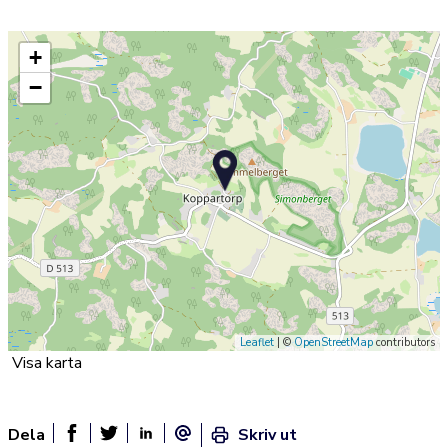
+
−
Leaflet
| ©
OpenStreetMap
contributors
Visa karta
Dela
Skriv ut