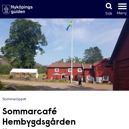
Meny
Sök
Sommaröppet
Sommarcafé
Hembygdsgården