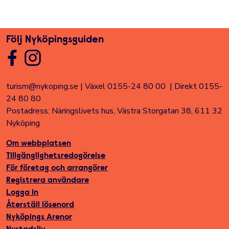
Dela sidan på Facebook
Twitter
Linked In
E-post
Följ Nyköpingsguiden
turism@nykoping.se
|
Växel 0155-24 80 00
|
Direkt 0155-
24 80 80
Postadress: Näringslivets hus, Västra Storgatan 38, 611 32
Nyköping
Om webbplatsen
Tillgänglighetsredogörelse
För företag och arrangörer
Registrera användare
Logga in
Återställ lösenord
Nyköpings Arenor