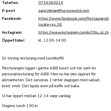
Telefon:
0734360014
E-post
sara.lidman@se.issworld.com
Facebook:
https://www.facebook.com/RestaurangSt
locale=sv_SE
Instagram:
https://www.instagram.com/p/C8q_qLzM
Öppettider:
kl. 12.00-14.00
En trevlig resturang med lunchbuffé
Resturangen ligger i gamla ABB huset och har varit en
personalresturang för ABB. Men nu har den öppnat för
allmänheten. Det serveras 2 rätter dagligen med sallad,
bröd, smör. Det bjuds även på kaffe och kaka.
Vi har öppet mellan 12-14 varje vardag.
Dagens lunch 130 kr