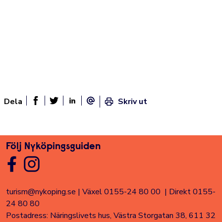
Dela
Skriv ut
Dela sidan på Facebook
Twitter
Linked In
E-post
Följ Nyköpingsguiden
turism@nykoping.se
|
Växel 0155-24 80 00
|
Direkt 0155-
24 80 80
Postadress: Näringslivets hus, Västra Storgatan 38, 611 32