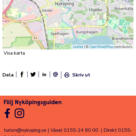
Leaflet
| ©
OpenStreetMap
contributors
Visa karta
Dela
Skriv ut
Dela sidan på Facebook
Twitter
Linked In
E-post
Följ Nyköpingsguiden
turism@nykoping.se
|
Växel 0155-24 80 00
|
Direkt 0155-