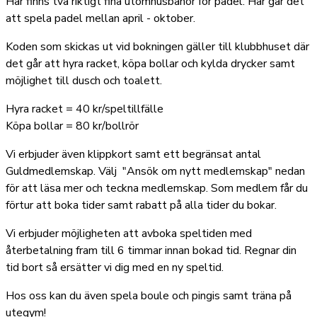
Här finns två riktigt fina utomhusbanor för padel. Här går det
att spela padel mellan april - oktober.
Koden som skickas ut vid bokningen gäller till klubbhuset där
det går att hyra racket, köpa bollar och kylda drycker samt
möjlighet till dusch och toalett.
Hyra racket = 40 kr/speltillfälle
Köpa bollar = 80 kr/bollrör
Vi erbjuder även klippkort samt ett begränsat antal
Guldmedlemskap. Välj "Ansök om nytt medlemskap" nedan
för att läsa mer och teckna medlemskap. Som medlem får du
förtur att boka tider samt rabatt på alla tider du bokar.
Vi erbjuder möjligheten att avboka speltiden med
återbetalning fram till 6 timmar innan bokad tid. Regnar din
tid bort så ersätter vi dig med en ny speltid.
Hos oss kan du även spela boule och pingis samt träna på
utegym!