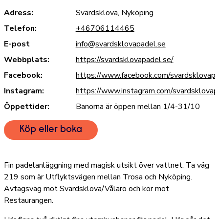
Adress:
Svärdsklova, Nyköping
Telefon:
+46706114465
E-post
info@svardsklovapadel.se
Webbplats:
https://svardsklovapadel.se/
Facebook:
https://www.facebook.com/svardsklovap
Instagram:
https://www.instagram.com/svardsklovap
Öppettider:
Banorna är öppen mellan 1/4-31/10
Köp eller boka
Fin padelanläggning med magisk utsikt över vattnet. Ta väg
219 som är Utflyktsvägen mellan Trosa och Nyköping.
Avtagsväg mot Svärdsklova/Vålarö och kör mot
Restaurangen.