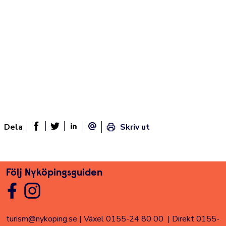
Dela
Skriv ut
Dela sidan på Facebook
Twitter
Linked In
E-post
Följ Nyköpingsguiden
turism@nykoping.se
|
Växel 0155-24 80 00
|
Direkt 0155-