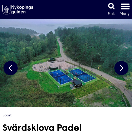
Meny
Sök
Sport
Svärdsklova Padel