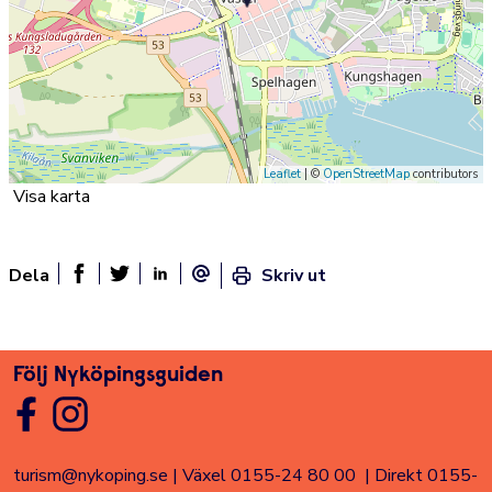
Leaflet
| ©
OpenStreetMap
contributors
Visa karta
Dela
Skriv ut
Dela sidan på Facebook
Twitter
Linked In
E-post
Följ Nyköpingsguiden
turism@nykoping.se
|
Växel 0155-24 80 00
|
Direkt 0155-