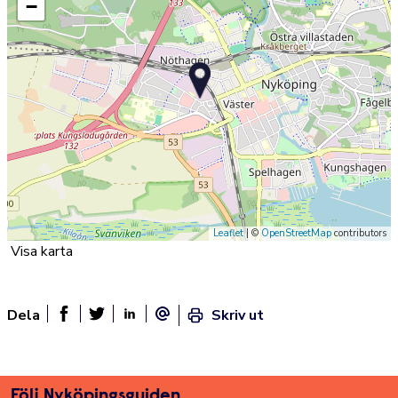
−
Leaflet
| ©
OpenStreetMap
contributors
Visa karta
Dela
Skriv ut
Dela sidan på Facebook
Twitter
Linked In
E-post
Följ Nyköpingsguiden