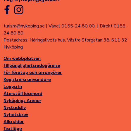
turism@nykoping.se
|
Växel 0155-24 80 00
|
Direkt 0155-
24 80 80
Postadress: Näringslivets hus, Västra Storgatan 38, 611 32
Nyköping
Om webbplatsen
Tillgänglighetsredogörelse
För företag och arrangörer
Registrera användare
Logga in
Återställ lösenord
Nyköpings Arenor
Nystadsliv
Nyhetsbrev
Alla sidor
Textläge