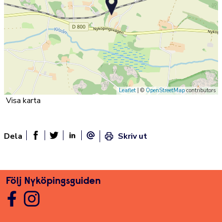
Leaflet
| ©
OpenStreetMap
contributors
Visa karta
Dela
Skriv ut
Dela sidan på Facebook
Twitter
Linked In
E-post
Följ Nyköpingsguiden