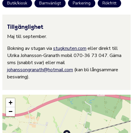
Butik/kiosk
Barnvänligt
Parkering
Rökfritt
Tillgänglighet
Maj till september.
Bokning av stugan via
stugknuten.com
eller direkt till
Ulrika Johansson-Granath mobil 070-36 73 047. Gärna
sms (snabbt svar) eller mail
johanssongranath@hotmail.com
(kan bli långsammare
besvaring).
+
−