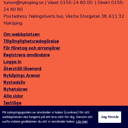
turism@nykoping.se
|
Växel 0155-24 80 00
|
Direkt 0155-
24 80 80
Postadress: Näringslivets hus, Västra Storgatan 38, 611 32
Nyköping
Om webbplatsen
Tillgänglighetsredogörelse
För företag och arrangörer
Registrera användare
Logga in
Återställ lösenord
Nyköpings Arenor
Nystadsliv
Nyhetsbrev
Alla sidor
Textläge
På nykopingsguiden.se använder vi kakor (cookies) för att
webbplatsen ska fungera på ett bra sätt för dig. Genom att
Jag förstår
surfa vidare godkänner du att vi använder kakor.
Läs mer