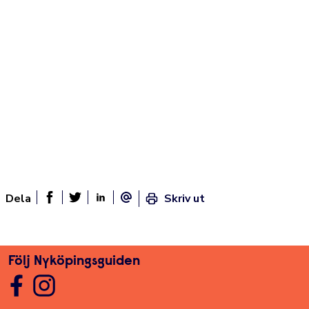
Dela
Skriv ut
Dela sidan på Facebook
Twitter
Linked In
E-post
Följ Nyköpingsguiden