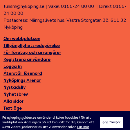
turism@nykoping.se
|
Växel 0155-24 80 00
|
Direkt 0155-
24 80 80
Postadress: Näringslivets hus, Västra Storgatan 38, 611 32
Nyköping
Om webbplatsen
Tillgänglighetsredogörelse
För företag och arrangörer
Registrera användare
Logga in
Återställ lösenord
Nyköpings Arenor
Nystadsliv
Nyhetsbrev
Alla sidor
Textläge
På nykopingsguiden.se använder vi kakor (cookies) för att
webbplatsen ska fungera på ett bra sätt för dig. Genom att
Jag förstår
surfa vidare godkänner du att vi använder kakor.
Läs mer