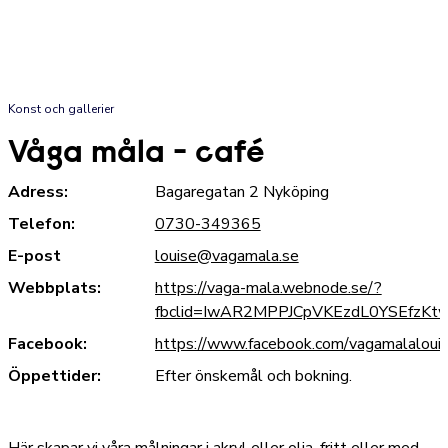
Konst och gallerier
Våga måla - café
Adress:
Bagaregatan 2 Nyköping
Telefon:
0730-349365
E-post
louise@vagamala.se
Webbplats:
https://vaga-mala.webnode.se/?
fbclid=IwAR2MPPJCpVKEzdL0YSEfzKt
Facebook:
https://www.facebook.com/vagamalalouis
Öppettider:
Efter önskemål och bokning.
Här skapar vi våra målningar i akryl eller olja, fritt eller med