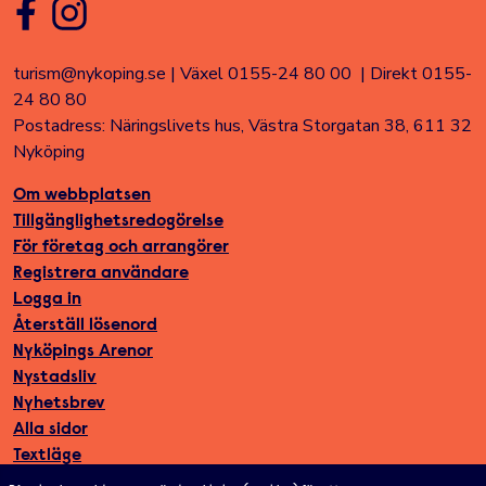
turism@nykoping.se
|
Växel 0155-24 80 00
|
Direkt 0155-
24 80 80
Postadress: Näringslivets hus, Västra Storgatan 38, 611 32
Nyköping
Om webbplatsen
Tillgänglighetsredogörelse
För företag och arrangörer
Registrera användare
Logga in
Återställ lösenord
Nyköpings Arenor
Nystadsliv
Nyhetsbrev
Alla sidor
Textläge