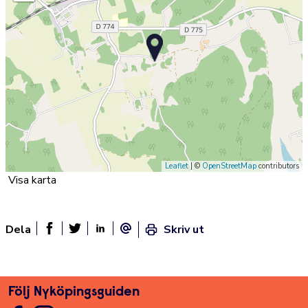
Leaflet
| ©
OpenStreetMap
contributors
Visa karta
Dela
Skriv ut
Dela sidan på Facebook
Twitter
Linked In
E-post
Följ Nyköpingsguiden