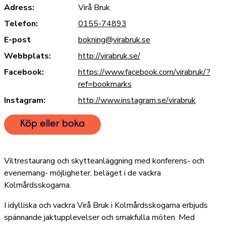
Adress:
Virå Bruk
Telefon:
0155-74893
E-post
bokning@virabruk.se
Webbplats:
http://virabruk.se/
Facebook:
https://www.facebook.com/virabruk/?
ref=bookmarks
Instagram:
http://www.instagram.se/virabruk
Köp eller boka
Viltrestaurang och skytteanläggning med konferens- och
evenemang- möjligheter, beläget i de vackra
Kolmårdsskogarna.
I idylliska och vackra Virå Bruk i Kolmårdsskogarna erbjuds
spännande jaktupplevelser och smakfulla möten. Med