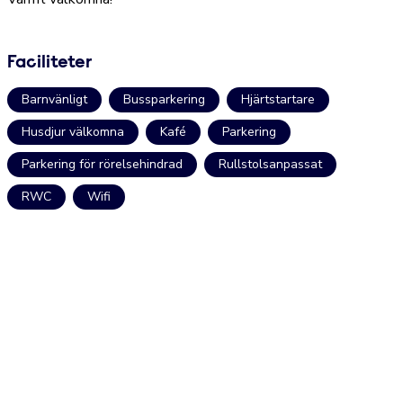
Faciliteter
Barnvänligt
Bussparkering
Hjärtstartare
Husdjur välkomna
Kafé
Parkering
Parkering för rörelsehindrad
Rullstolsanpassat
RWC
Wifi