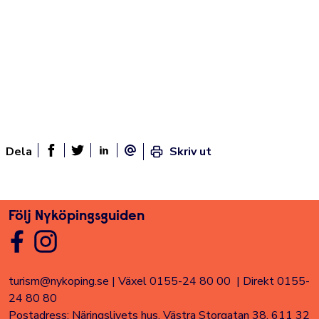
Dela
Skriv ut
Dela sidan på Facebook
Twitter
Linked In
E-post
Följ Nyköpingsguiden
turism@nykoping.se
|
Växel 0155-24 80 00
|
Direkt 0155-
24 80 80
Postadress: Näringslivets hus, Västra Storgatan 38, 611 32