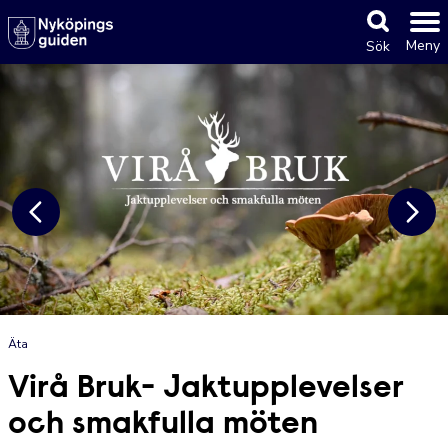
Meny
Sök
Äta
Virå Bruk- Jaktupplevelser
och smakfulla möten