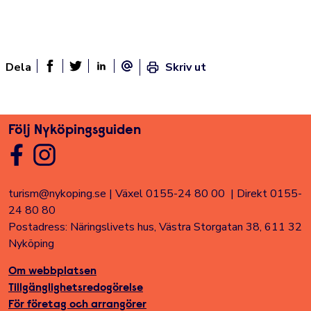
Dela
Skriv ut
Dela sidan på Facebook
Twitter
Linked In
E-post
Följ Nyköpingsguiden
turism@nykoping.se
|
Växel 0155-24 80 00
|
Direkt 0155-
24 80 80
Postadress: Näringslivets hus, Västra Storgatan 38, 611 32
Nyköping
Om webbplatsen
Tillgänglighetsredogörelse
För företag och arrangörer