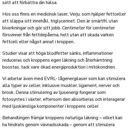
sätt att förbättra din hälsa.
Hos oss finns en medicinsk laser, Verju, som hjälper fettceller
att släppa sitt innehåll, triglycerinet. Den är smärtfri, utan
biverkningar och gör sitt jobb. Centimeter för centimeter
försvinner från fettdepåerna, helt utan att skada varken
fettcell eller något annat i kroppen.
Studier visar att höga blodfetter sänks, inflammationer
reduceras och kroppens egen läkning och återhämtning
boostas, tack vare ökad energiproduktion i mitokondrien.
Vi arbetar även med EVRL- lågenergilaser som kan stimulera
alla typer av celler, inklusive muskler, ligament, nerver och
brosk. Denna stimulering av ljusenergi fungerar som
fotosyntes i växter, eftersom den absorberas och interagerar
med ljuskänsliga komponenter i kroppens celler.
Behandlingen främjar kroppens naturliga läkning – vilket kan
ha hindrats genom vävnadsskada – genom att stimulera