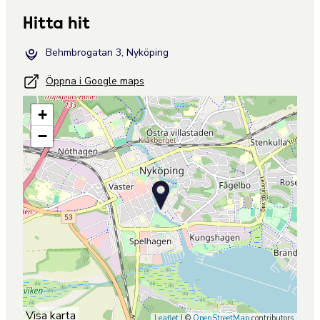
Hitta hit
Behmbrogatan 3, Nyköping
Öppna i Google maps
+
−
Visa karta
Leaflet
| ©
OpenStreetMap
contributors