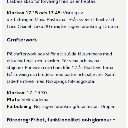
Låsbara skåp för förvaring finns på entréplan.
Klockan 17.15 och 17.45:
Visning av
utställningen Maria Pavlovna - Från svenskt hovliv till
Coco Chanel.
Cirka 30 minuter. Ingen förbokning. Drop-in.
Crafterwork
På crafterwork ses vi för att slöjda tillsammans med
olika material och tekniker. För vana och ovana
slöjdare. För vuxna och barn från 12 år. Kvällens tema:
Nåltovning och brodera med pärlor och paljetter. Samt
läderhantverk med Nyköpings folkhögskola.
Klockan:
17–19.30
Plats:
Verkstäderna.
Förbokning:
Nej, ingen förbokning/föranmälan. Drop-in.
Föredrag: Frihet, funktionalitet och glamour –