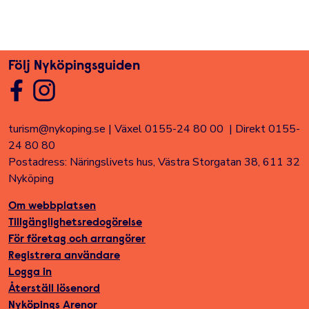
Följ Nyköpingsguiden
turism@nykoping.se
|
Växel 0155-24 80 00
|
Direkt 0155-
24 80 80
Postadress: Näringslivets hus, Västra Storgatan 38, 611 32
Nyköping
Om webbplatsen
Tillgänglighetsredogörelse
För företag och arrangörer
Registrera användare
Logga in
Återställ lösenord
Nyköpings Arenor