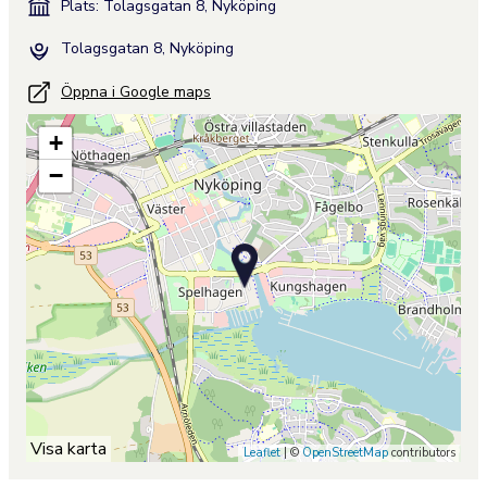
Plats: Tolagsgatan 8, Nyköping
Tolagsgatan 8, Nyköping
Öppna i Google maps
+
−
Visa karta
Leaflet
| ©
OpenStreetMap
contributors