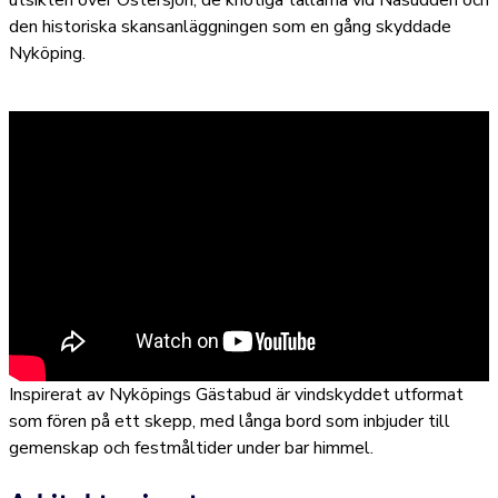
utsikten över Östersjön, de knotiga tallarna vid Näsudden och
den historiska skansanläggningen som en gång skyddade
Nyköping.
Inspirerat av Nyköpings Gästabud är vindskyddet utformat
som fören på ett skepp, med långa bord som inbjuder till
gemenskap och festmåltider under bar himmel.