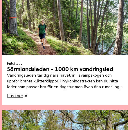
Friluftsliv
Sörmlandsleden - 1000 km vandringsled
Vandringsleden tar dig nära havet, in i svampskogen och
uppför branta klätterklippor. I Nyköpingstrakten kan du hitta
leder som passar bra för en dagstur men även fina rundslingor
på cirka en mil.
Läs mer