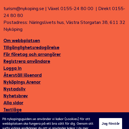
turism@nykoping.se
|
Växel 0155-24 80 00
|
Direkt 0155-
24 80 80
Postadress: Näringslivets hus, Västra Storgatan 38, 611 32
Nyköping
Om webbplatsen
Tillgänglighetsredogörelse
För företag och arrangörer
Registrera användare
Logga in
Återställ lösenord
Nyköpings Arenor
Nystadsliv
Nyhetsbrev
Alla sidor
Textläge
På nykopingsguiden.se använder vi kakor (cookies) för att
webbplatsen ska fungera på ett bra sätt för dig. Genom att
Jag förstår
surfa vidare godkänner du att vi använder kakor.
Läs mer