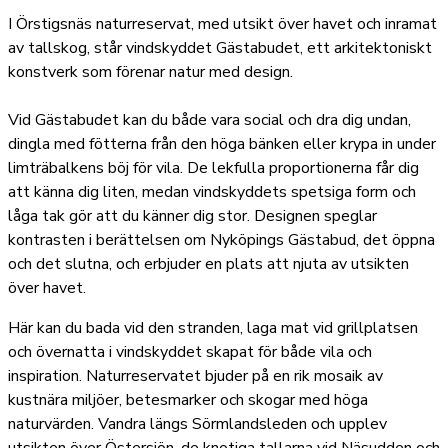
I Örstigsnäs naturreservat, med utsikt över havet och inramat
av tallskog, står vindskyddet Gästabudet, ett arkitektoniskt
konstverk som förenar natur med design.
Vid Gästabudet kan du både vara social och dra dig undan,
dingla med fötterna från den höga bänken eller krypa in under
limträbalkens böj för vila. De lekfulla proportionerna får dig
att känna dig liten, medan vindskyddets spetsiga form och
låga tak gör att du känner dig stor. Designen speglar
kontrasten i berättelsen om Nyköpings Gästabud, det öppna
och det slutna, och erbjuder en plats att njuta av utsikten
över havet.
Här kan du bada vid den stranden, laga mat vid grillplatsen
och övernatta i vindskyddet skapat för både vila och
inspiration. Naturreservatet bjuder på en rik mosaik av
kustnära miljöer, betesmarker och skogar med höga
naturvärden. Vandra längs Sörmlandsleden och upplev