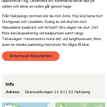
upplevelse i sig. Observera att sommartid betar djur på
udden och delar av leden går genom hage.
Från Nyköpings centrum kör du mot Arnö. Följ skyltarna mot
Örstigsnäs och Linudden. Sväng av vid skylten mot
Näsuddens badplats och fortsätt tills vägen tar slut. Det
finns besöksparkering vid badplatsen samt längs
Tallarvägen. I reservatets norra del, vid Jungfruvassen, finns
även en mindre parkering med plats för några få bilar.
Se karta på Naturkartan
Info
Adress:
Skansuddsvägen 14, 611 92 Nyköping