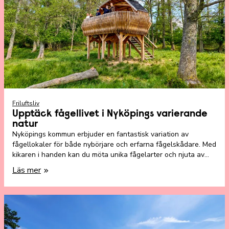
Friluftsliv
Upptäck fågellivet i Nyköpings varierande
natur
Nyköpings kommun erbjuder en fantastisk variation av
fågellokaler för både nybörjare och erfarna fågelskådare. Med
kikaren i handen kan du möta unika fågelarter och njuta av
natursköna miljöer året runt.
Läs mer