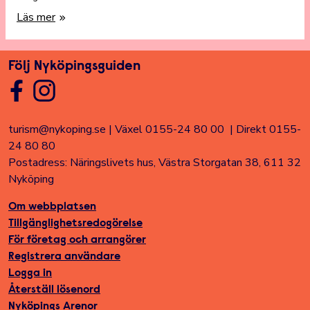
Läs mer
Följ Nyköpingsguiden
turism@nykoping.se
|
Växel 0155-24 80 00
|
Direkt 0155-
24 80 80
Postadress: Näringslivets hus, Västra Storgatan 38, 611 32
Nyköping
Om webbplatsen
Tillgänglighetsredogörelse
För företag och arrangörer
Registrera användare
Logga in
Återställ lösenord
Nyköpings Arenor