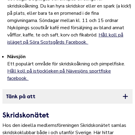
skridskoåkning. Du kan hyra skridskor eller en spark (a kick!)
på plats, eller bara ta en promenad i de fina
omgivningarna. Söndagar mellan kl. 11 och 15 ordnar
Nyköpings scoutkår kafé med försäljning av bland annat
våfflor, kaffe, te och saft, korv och fikabröd.
Håll koll på
isläget på Söra Scotsgårds Facebook.
Nävsjön
Ett populärt område för skridskoåkning och pimpelfiske.
Håll koll på istjockleken på Nävesjöns sportfiske
facebook.
Tänk på att
Öppna
Skridskonätet
Hos den ideella medlemsföreningen Skridskonätet samlas
skridskoklubbar både i och utanför Sverige. Här hittar