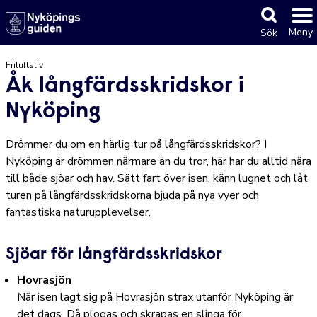
Meny
Sök
Friluftsliv
Åk långfärdsskridskor i
Nyköping
Drömmer du om en härlig tur på långfärdsskridskor? I
Nyköping är drömmen närmare än du tror, här har du alltid nära
till både sjöar och hav. Sätt fart över isen, känn lugnet och låt
turen på långfärdsskridskorna bjuda på nya vyer och
fantastiska naturupplevelser.
Sjöar för långfärdsskridskor
Hovrasjön
När isen lagt sig på Hovrasjön strax utanför Nyköping är
det dags. Då plogas och skrapas en slinga för