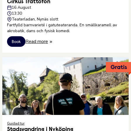
Cirkus Trattofon
16 August
13:30
Teaterladan, Nynäs slott
Fartfylld barnvarieté i gatuteateranda. En smällkaramell av
akrobatik, dans och fysisk komedi.
Read more
Book
Gratis
Guidad tur
Stadsvandring i Nyköping