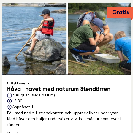
Gratis
Utflyktsvägen
Håva i havet med naturum Stendörren
7 August (flera datum)
13:30
Aspnäset 1
Följ med ned till strandkanten och upptäck livet under ytan.
Med håvar och baljor undersöker vi vilka smådjur som lever i
tången.