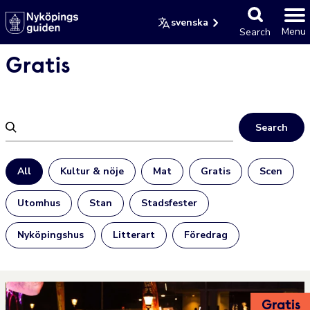
svenska
Menu
Search
Gratis
Search
All
Kultur & nöje
Mat
Gratis
Scen
Utomhus
Stan
Stadsfester
Nyköpingshus
Litterart
Föredrag
Gratis