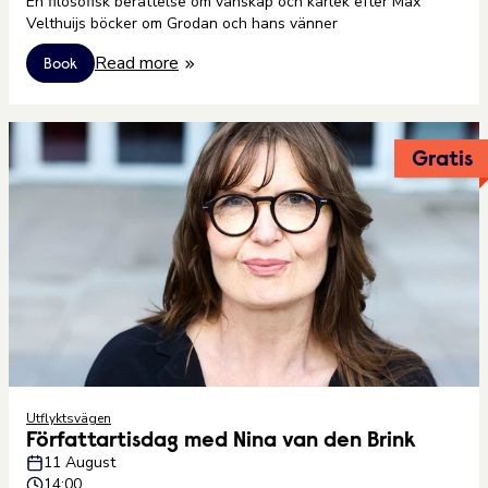
En filosofisk berättelse om vänskap och kärlek efter Max
Velthuijs böcker om Grodan och hans vänner
Read more
Book
Gratis
Utflyktsvägen
Författartisdag med Nina van den Brink
11 August
14:00