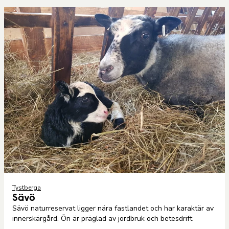
Tystberga
Sävö
Sävö naturreservat ligger nära fastlandet och har karaktär av
innerskärgård. Ön är präglad av jordbruk och betesdrift.