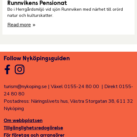
Runnvikens Pensionat
Bo i Herrgårdsmiljö vid sjön Runnviken med närhet till orörd
natur och kulturskatter.
Read more
Follow Nyköpingsguiden
turism@nykoping.se
|
Växel 0155-24 80 00
|
Direkt 0155-
24 80 80
Postadress: Näringslivets hus, Västra Storgatan 38, 611 32
Nyköping
Om webbplatsen
Tillgänglighetsredogörelse
För företag och arrangörer