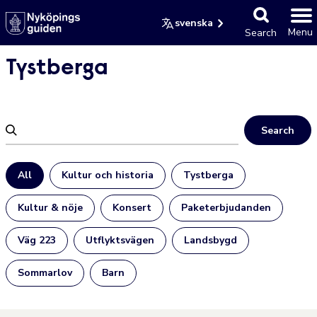
svenska
Menu
Search
Tystberga
Search
All
Kultur och historia
Tystberga
Kultur & nöje
Konsert
Paketerbjudanden
Väg 223
Utflyktsvägen
Landsbygd
Sommarlov
Barn