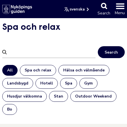
svenska
Menu
Search
Spa och relax
Search
All
Spa och relax
Hälsa och välmående
Landsbygd
Hotell
Spa
Gym
Husdjur välkomna
Stan
Outdoor Weekend
Bo