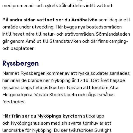
med promenad- och cykelstråk alldeles intill vattnet.
På andra sidan vattnet ser du Arnöhalvön
som idag är ett
område under utveckling. Här byggs nya bostadsområden
intill havet nära till natur- och strövområden. Sörmlandsleden
går genom Arnö ut till Strandstuviken och där finns camping-
och badplatser.
Ryssbergen
Namnet Ryssbergen kommer av att ryska soldater samlades
här innan de brände ner Nyköping år 1719. Det året härjade
ryssarna längs hela ostkusten. Nästan allt förutom Alla
Helgona kyrka, Västra Klockstapeln och några småhus
förstördes.
Härifrån ser du Nyköpings kyrktorn
sticka upp
och Nyköpingshus som med sin svarta tornhuv är ett
landmärke för Nyköping. Du ser tvålfabriken Sunlight