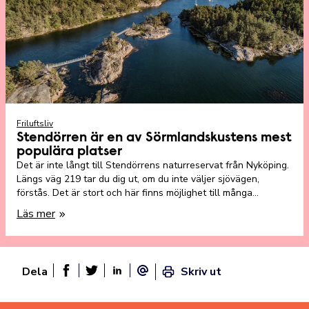
Friluftsliv
Stendörren är en av Sörmlandskustens mest
populära platser
Det är inte långt till Stendörrens naturreservat från Nyköping.
Längs väg 219 tar du dig ut, om du inte väljer sjövägen,
förstås. Det är stort och här finns möjlighet till många
spännande äventyr hela dagen.
Läs mer
Dela
Skriv ut
Dela sidan på Facebook
Twitter
Linked In
E-post