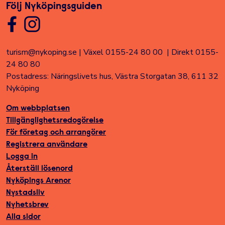
Följ Nyköpingsguiden
turism@nykoping.se
|
Växel 0155-24 80 00
|
Direkt 0155-
24 80 80
Postadress: Näringslivets hus, Västra Storgatan 38, 611 32
Nyköping
Om webbplatsen
Tillgänglighetsredogörelse
För företag och arrangörer
Registrera användare
Logga in
Återställ lösenord
Nyköpings Arenor
Nystadsliv
Nyhetsbrev
Alla sidor