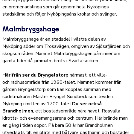
en promenadslinga som går genom hela Nyköpings
stadskärna och följer Nyköpingsåns krokar och svängar.
Malmbryggshage
Malmbryggshage är en stadsdel i västra delen av
Nyköping söder om Trosavägen, omgiven av Sjösafjärden och
skogsområden. Namnet Malmbryggshagen påminner om
gamla tider då järnmalm bröts i Svärta socken.
Härifrån ser du Bryngelstorp
närmast, ett villa-
och radhusområde från 1960-talet. Namnet kommer från
gården Bryngelstorp som kan kopplas samman med
sadelmakaren Mäster Bryngel Sundbeck som levde i
Nyköping i mitten av 1700-talet.
Du ser också
Brandholmen
, ett bostadsområde nära havet, Rosvalla
idrotts- och evenemangsarena och centrum. Här brände man
en gång i tiden sopor. På bara 50 år har Brandholmen
utvecklats till en plats med båtvarv, gästhamn och bostäder