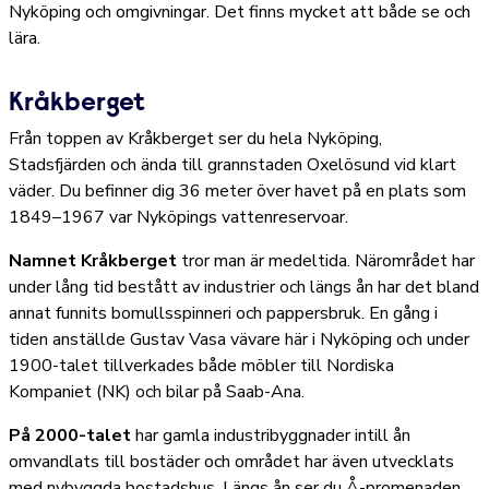
Nyköping och omgivningar. Det finns mycket att både se och
lära.
Kråkberget
Från toppen av Kråkberget ser du hela Nyköping,
Stadsfjärden och ända till grannstaden Oxelösund vid klart
väder. Du befinner dig 36 meter över havet på en plats som
1849–1967 var Nyköpings vattenreservoar.
Namnet Kråkberget
tror man är medeltida. Närområdet har
under lång tid bestått av industrier och längs ån har det bland
annat funnits bomullsspinneri och pappersbruk. En gång i
tiden anställde Gustav Vasa vävare här i Nyköping och under
1900-talet tillverkades både möbler till Nordiska
Kompaniet (NK) och bilar på Saab-Ana.
På 2000-talet
har gamla industribyggnader intill ån
omvandlats till bostäder och området har även utvecklats
med nybyggda bostadshus. Längs ån ser du Å-promenaden,