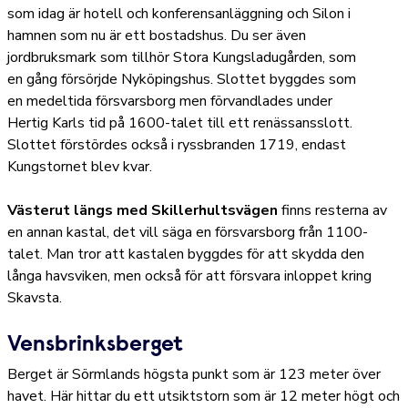
som idag är hotell och konferensanläggning och Silon i
hamnen som nu är ett bostadshus. Du ser även
jordbruksmark som tillhör Stora Kungsladugården, som
en gång försörjde Nyköpingshus. Slottet byggdes som
en medeltida försvarsborg men förvandlades under
Hertig Karls tid på 1600-talet till ett renässansslott.
Slottet förstördes också i ryssbranden 1719, endast
Kungstornet blev kvar.
Västerut längs med Skillerhultsvägen
finns resterna av
en annan kastal, det vill säga en försvarsborg från 1100-
talet. Man tror att kastalen byggdes för att skydda den
långa havsviken, men också för att försvara inloppet kring
Skavsta.
Vensbrinksberget
Berget är Sörmlands högsta punkt som är 123 meter över
havet. Här hittar du ett utsiktstorn som är 12 meter högt och