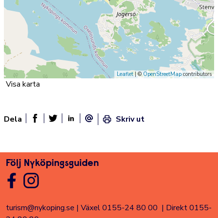
Leaflet
| ©
OpenStreetMap
contributors
Visa karta
Dela
Skriv ut
Dela sidan på Facebook
Twitter
Linked In
E-post
Följ Nyköpingsguiden
turism@nykoping.se
|
Växel 0155-24 80 00
|
Direkt 0155-