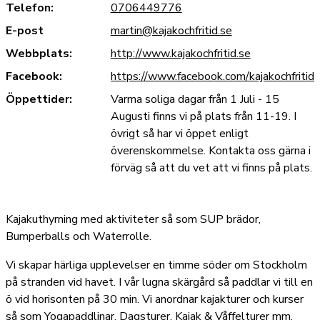
Telefon:
0706449776
E-post
martin@kajakochfritid.se
Webbplats:
http://www.kajakochfritid.se
Facebook:
https://www.facebook.com/kajakochfritid/
Öppettider:
Varma soliga dagar från 1 Juli - 15
Augusti finns vi på plats från 11-19. I
övrigt så har vi öppet enligt
överenskommelse. Kontakta oss gärna i
förväg så att du vet att vi finns på plats.
Kajakuthyrning med aktiviteter så som SUP brädor,
Bumperballs och Waterrolle.
Vi skapar härliga upplevelser en timme söder om Stockholm
på stranden vid havet. I vår lugna skärgård så paddlar vi till en
ö vid horisonten på 30 min. Vi anordnar kajakturer och kurser
så som Yogapaddlinar, Dagsturer, Kajak & Våffelturer mm.