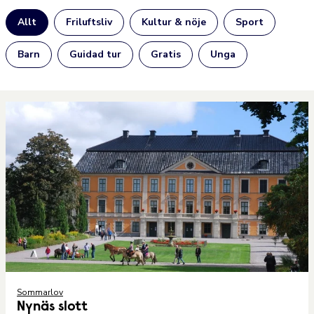
Allt
Friluftsliv
Kultur & nöje
Sport
Barn
Guidad tur
Gratis
Unga
Sommarlov
Nynäs slott