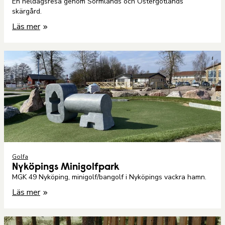
En heldagsresa genom Sörmlands och Östergötlands
skärgård.
Läs mer
Golfa
Nyköpings Minigolfpark
MGK 49 Nyköping, minigolf/bangolf i Nyköpings vackra hamn.
Läs mer