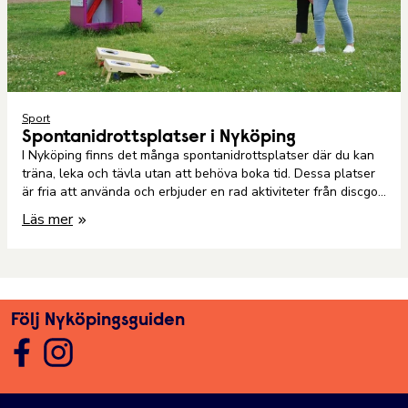
Sport
Spontanidrottsplatser i Nyköping
I Nyköping finns det många spontanidrottsplatser där du kan
träna, leka och tävla utan att behöva boka tid. Dessa platser
är fria att använda och erbjuder en rad aktiviteter från discgolf
till skateboardparker. Här är en översikt över några av de
Läs mer
bästa platserna att besöka.
Följ Nyköpingsguiden
turism@nykoping.se
|
Växel 0155-24 80 00
|
Direkt 0155-