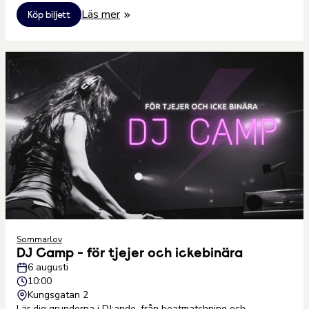
Läs mer
Köp biljett
Sommarlov
DJ Camp - för tjejer och ickebinära
6 augusti
10:00
Kungsgatan 2
Lär dig grunderna i DJ:ande, från beatmatchning och