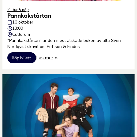
Kultur & nöje
Pannkakstårtan
10 oktober
13:00
Culturum
"Pannkakstårtan” är den mest älskade boken av alla Sven
Nordqvist skrivit om Pettson & Findus
Läs mer
Köp biljett