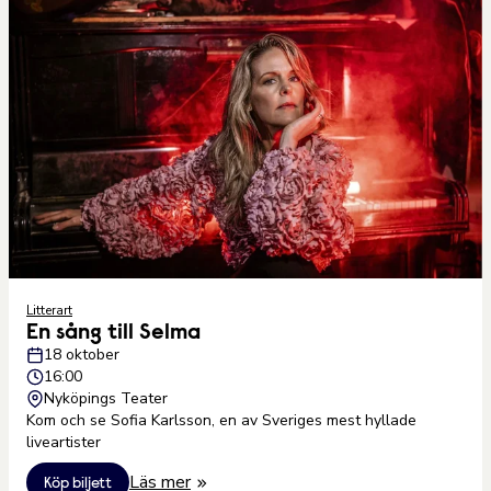
Litterart
En sång till Selma
18 oktober
16:00
Nyköpings Teater
Kom och se Sofia Karlsson, en av Sveriges mest hyllade
liveartister
Läs mer
Köp biljett