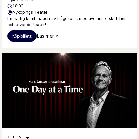
18:00
Nyköpings Teater
En härlig kombination av frågesport med livemusik, sketcher
och levande teater!
Läs mer
Köp biljett
Kultur & nöje