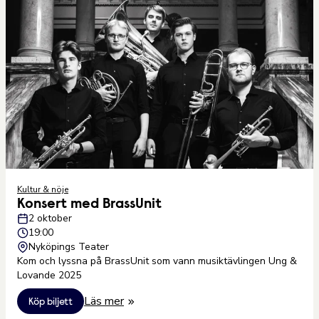
Kultur & nöje
Konsert med BrassUnit
2 oktober
19:00
Nyköpings Teater
Kom och lyssna på BrassUnit som vann musiktävlingen Ung &
Lovande 2025
Läs mer
Köp biljett