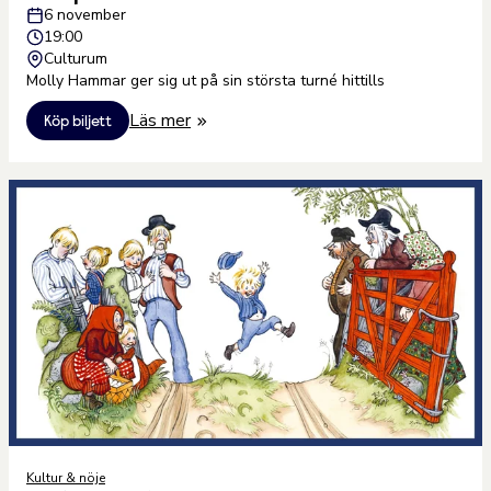
6 november
19:00
Culturum
Molly Hammar ger sig ut på sin största turné hittills
Läs mer
Köp biljett
Kultur & nöje