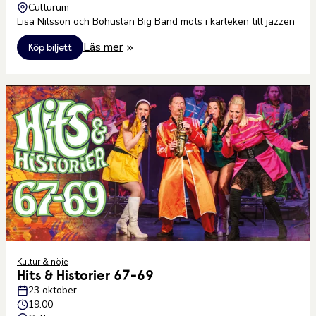
Culturum
Lisa Nilsson och Bohuslän Big Band möts i kärleken till jazzen
Läs mer
Köp biljett
Kultur & nöje
Hits & Historier 67-69
23 oktober
19:00