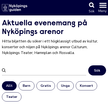
Meny
Sök
Aktuella evenemang på
Nyköpings arenor
Hitta biljetten du söker i ett högklassigt utbud av kultur,
konserter och nöjen på Nyköpings arenor Culturum,
Nyköpings Teater, Hamnplan och Rosvalla.
Sök
Allt
Barn
Gratis
Unga
Konsert
Teater