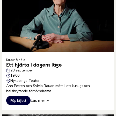
Kultur & nöje
Ett hjärta i dagens läge
28 september
19:00
Nyköpings Teater
Ann Petrén och Sylvia Rauan möts i ett kusligt och
halsbrytande förhörsdrama
Läs mer
Köp biljett