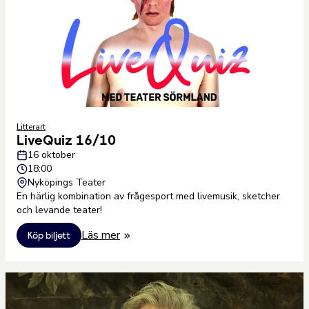
Litterart
LiveQuiz 16/10
16 oktober
18:00
Nyköpings Teater
En härlig kombination av frågesport med livemusik, sketcher
och levande teater!
Läs mer
Köp biljett