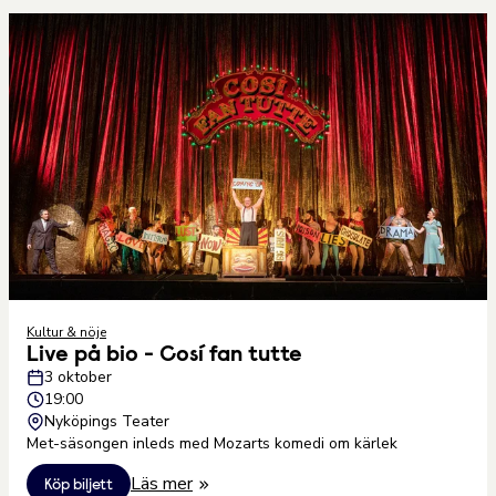
Kultur & nöje
Live på bio - Cosí fan tutte
3 oktober
19:00
Nyköpings Teater
Met-säsongen inleds med Mozarts komedi om kärlek
Läs mer
Köp biljett