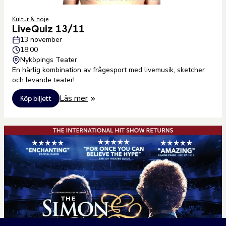
Kultur & nöje
LiveQuiz 13/11
13 november
18:00
Nyköpings Teater
En härlig kombination av frågesport med livemusik, sketcher
och levande teater!
Läs mer
Köp biljett