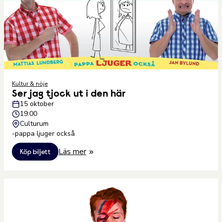
Kultur & nöje
Ser jag tjock ut i den här
15 oktober
19:00
Culturum
-pappa ljuger också
Läs mer
Köp biljett