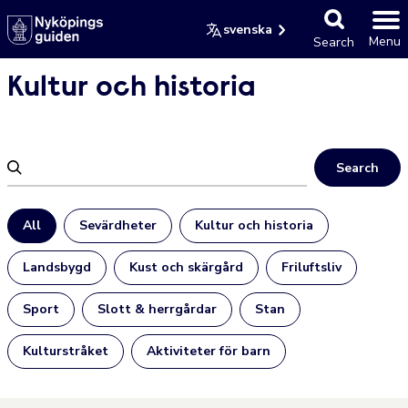
svenska
Menu
Search
Kultur och historia
Search
All
Sevärdheter
Kultur och historia
Landsbygd
Kust och skärgård
Friluftsliv
Sport
Slott & herrgårdar
Stan
Kulturstråket
Aktiviteter för barn