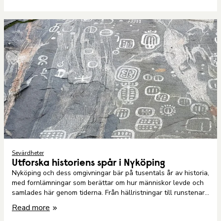
en plats som formar framtiden med sin rika historia.
Sevärdheter
Utforska historiens spår i Nyköping
Nyköping och dess omgivningar bär på tusentals år av historia,
med fornlämningar som berättar om hur människor levde och
samlades här genom tiderna. Från hällristningar till runstenar
finns det mycket att upptäcka för den som vill göra en tidsresa
Read more
till det förflutna.