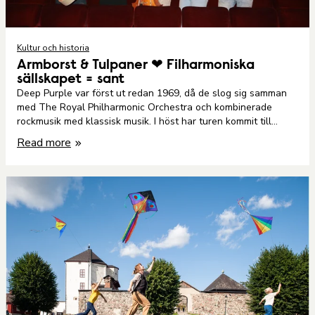
Kultur och historia
Armborst & Tulpaner ❤ Filharmoniska
sällskapet = sant
Deep Purple var först ut redan 1969, då de slog sig samman
med The Royal Philharmonic Orchestra och kombinerade
rockmusik med klassisk musik. I höst har turen kommit till
Nyköping för en krock mellan två olika genrer - en kantig och
Read more
oborstad och en elegant och finstämd.